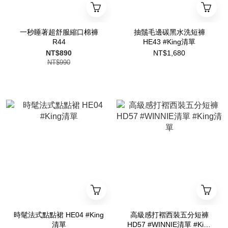
一秒睡著超舒服縮口棉褲
抽鬚毛邊碳黑水洗短褲
R44
HE43 #King清單
NT$890
NT$1,680
NT$990
時髦法式點點裙 HE04 #King
高級感打褶西裝五分短褲
清單
HD57 #WINNIE清單 #King