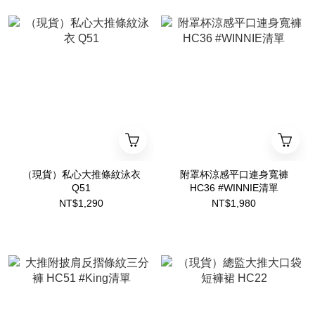
（現貨）私心大推條紋泳衣
附罩杯涼感平口連身寬褲
Q51
HC36 #WINNIE清單
NT$1,290
NT$1,980