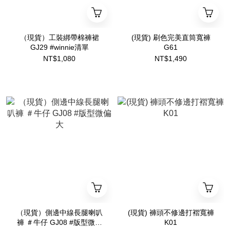
（現貨）工裝綁帶棉褲裙
(現貨) 刷色完美直筒寬褲
GJ29 #winnie清單
G61
NT$1,080
NT$1,490
（現貨）側邊中線長腿喇叭
(現貨) 褲頭不修邊打褶寬褲
褲 ＃牛仔 GJ08 #版型微偏
K01