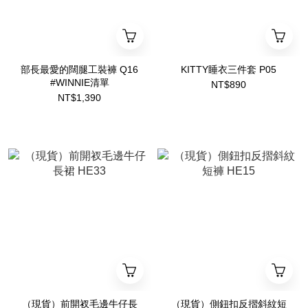
部長最愛的闊腿工裝褲 Q16
KITTY睡衣三件套 P05
#WINNIE清單
NT$890
NT$1,390
（現貨）前開衩毛邊牛仔長
（現貨）側鈕扣反摺斜紋短