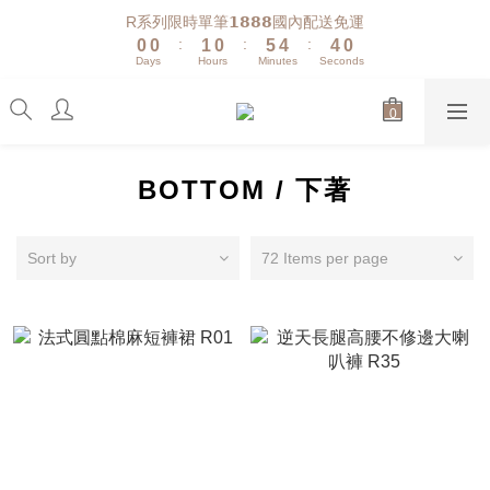
1
1
2
1
6
5
5
1
R系列限時單筆𝟭𝟴𝟴𝟴國內配送免運
:
:
:
0
0
1
0
5
4
4
0
Days
Hours
Minutes
Seconds
0
4
3
3
3
2
2
2
1
1
1
0
0
0
BOTTOM / 下著
Sort by
72 Items per page