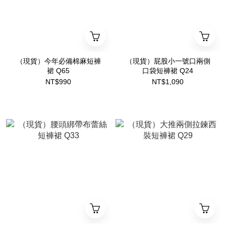
（現貨）今年必備棉麻短褲
（現貨）屁股小一號口兩側
裙 Q65
口袋短褲裙 Q24
NT$990
NT$1,090