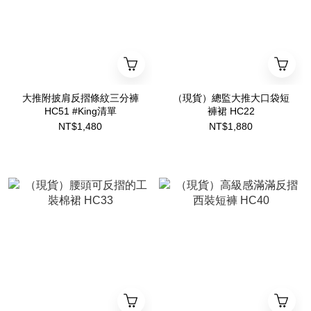
大推附披肩反摺條紋三分褲
（現貨）總監大推大口袋短
HC51 #King清單
褲裙 HC22
NT$1,480
NT$1,880