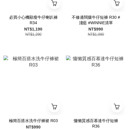
必買小心機顯瘦牛仔喇叭褲
不修邊闊腿牛仔短褲 R30 #
R34
淺藍 #WINNIE清單
NT$1,190
NT$990
NT$1,290
NT$1,090
極簡百搭水洗牛仔褲裙 R03
慵懶質感百慕達牛仔短褲
R36
NT$990