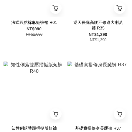
法式圓點棉麻短褲裙 R01
逆天長腿高腰不修邊大喇叭
褲 R35
NT$990
NT$1,090
NT$1,290
NT$1,390
知性俐落雙壓摺挺版短褲
基礎實搭修身長腿褲 R37