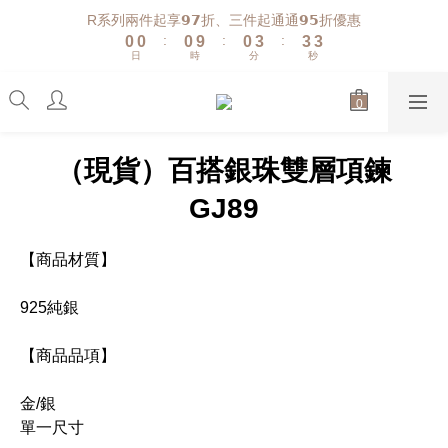
1
1
1
1
4
4
3
R系列兩件起享𝟵𝟳折、三件起通通𝟵𝟱折優惠
:
:
:
0
0
0
9
0
3
3
2
日
時
分
秒
8
2
2
1
7
1
1
0
6
0
0
5
4
（現貨）百搭銀珠雙層項鍊
3
2
GJ89
1
0
【商品材質】
925純銀
【商品品項】
金/銀
單一尺寸