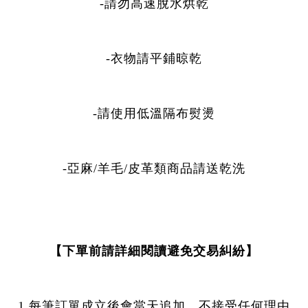
-請勿高速脫水烘乾
-衣物請平鋪晾乾
-請使用低溫隔布熨燙
-亞麻/羊毛/皮革類商品請送乾洗
【下單前請詳細閱讀避免交易糾紛】
1.每筆訂單成立後會當天追加，不接受任何理由