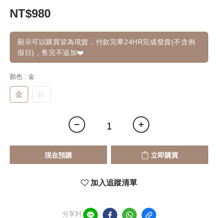
NT$980
顯示可以購買皆為現貨，付款完畢24HR完成發貨(不含例
假日)，售完不追加❤️
顏色
: 金
金
銀
現在預購
立即購買
加入追蹤清單
分享到