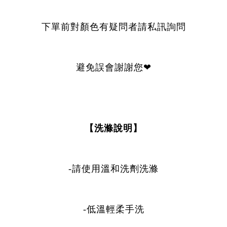
下單前對顏色有疑問者請私訊詢問
避免誤會謝謝您❤
【洗滌說明】
-請使用溫和洗劑洗滌
-低溫輕柔手洗