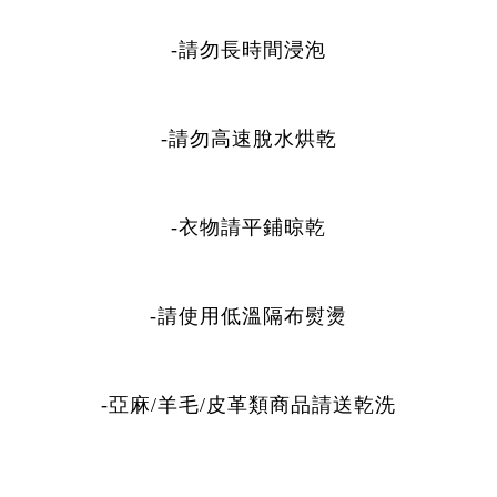
-請勿長時間浸泡
-請勿高速脫水烘乾
-衣物請平鋪晾乾
-請使用低溫隔布熨燙
-亞麻/羊毛/皮革類商品請送乾洗