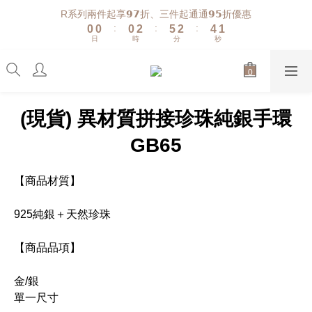
1
1
1
3
6
3
5
1
R系列兩件起享𝟵𝟳折、三件起通通𝟵𝟱折優惠
:
:
:
0
0
0
2
5
2
4
0
日
時
分
秒
1
4
1
3
0
3
0
2
2
1
1
0
0
(現貨) 異材質拼接珍珠純銀手環
GB65
【商品材質】
925純銀＋天然珍珠
【商品品項】
金/銀
單一尺寸