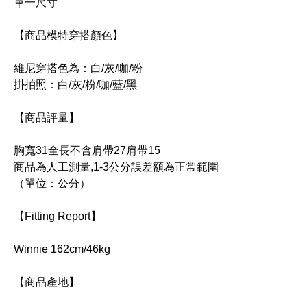
單一尺寸
【商品模特穿搭顏色】
維尼穿搭色為：白/灰/咖/粉
掛拍照：白/灰/粉/咖/藍/黑
【商品評量】
胸寬31全長不含肩帶27肩帶15
商品為人工測量,1-3公分誤差額為正常範圍
（單位：公分）
【Fitting Report】
Winnie 162cm/46kg
【商品產地】