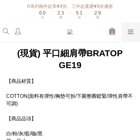
1
1
2
4
6
2
3
R系列兩件起享𝟵𝟳折、三件起通通𝟵𝟱折優惠
:
:
:
0
0
1
3
5
1
2
9
日
時
分
秒
0
2
4
0
1
8
1
3
0
7
0
2
6
1
5
0
4
(現貨) 平口細肩帶BRATOP
3
2
GE19
1
0
【商品材質】
COTTON(面料有彈性/胸墊可拆/下圍整圈鬆緊/彈性肩帶不
可調)
【商品品項】
白/粉/灰/藍/咖/黑