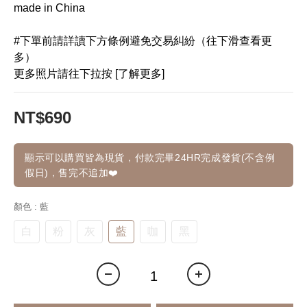
made in China
#下單前請詳讀下方條例避免交易糾紛（往下滑查看更
多）
更多照片請往下拉按 [了解更多]
NT$690
顯示可以購買皆為現貨，付款完畢24HR完成發貨(不含例
假日)，售完不追加❤️
顏色
: 藍
白
粉
灰
藍
咖
黑