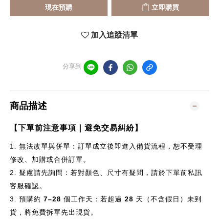
現在預購
立即購買
加入追蹤清單
分享到
商品描述
【下單前注意事項｜避免交易糾紛】
1.
無法改單與併單：訂單成立後即進入備貨流程，恕不受理
修改、加購或合併訂單。
2.
疑慮請先詢問：若對顏色、尺寸有疑問，請於下單前私訊
客服確認。
3.
預購約
7–28
個
工作天：若超過
28
天（不含假日）未到
貨，將免費拆單先出現貨。