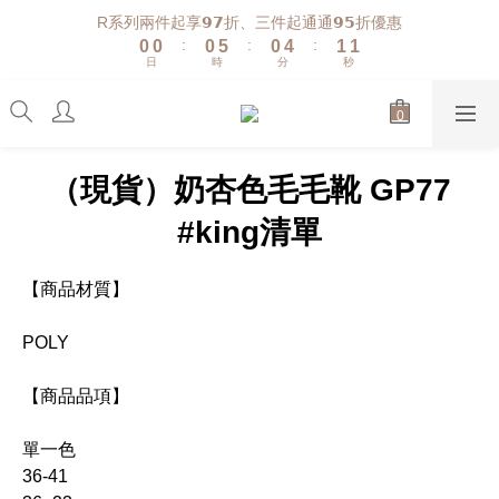
1
1
1
6
1
5
2
1
R系列兩件起享𝟵𝟳折、三件起通通𝟵𝟱折優惠
:
:
:
0
0
0
5
0
4
1
0
日
時
分
秒
4
3
0
3
2
2
1
1
0
0
（現貨）奶杏色毛毛靴 GP77
#king清單
【商品材質】
POLY
【商品品項】
單一色
36-41