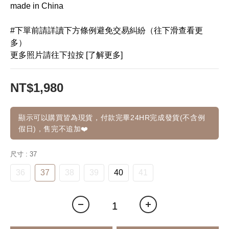
made in China
#下單前請詳讀下方條例避免交易糾紛（往下滑查看更
多）
更多照片請往下拉按 [了解更多]
NT$1,980
顯示可以購買皆為現貨，付款完畢24HR完成發貨(不含例
假日)，售完不追加❤️
尺寸
: 37
36
37
38
39
40
41