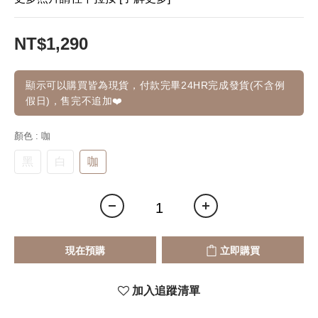
NT$1,290
顯示可以購買皆為現貨，付款完畢24HR完成發貨(不含例
假日)，售完不追加❤️
顏色
: 咖
黑
白
咖
現在預購
立即購買
加入追蹤清單