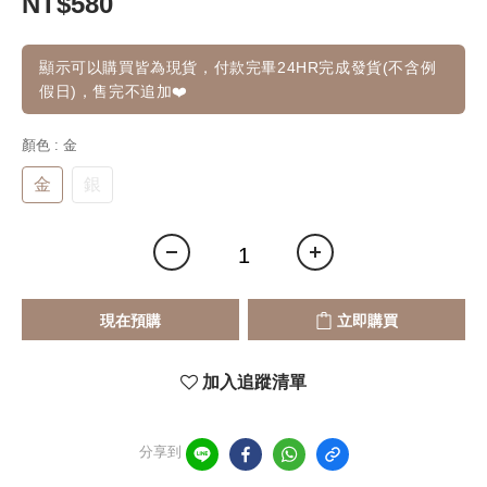
NT$580
顯示可以購買皆為現貨，付款完畢24HR完成發貨(不含例
假日)，售完不追加❤️
顏色
: 金
金
銀
現在預購
立即購買
加入追蹤清單
分享到