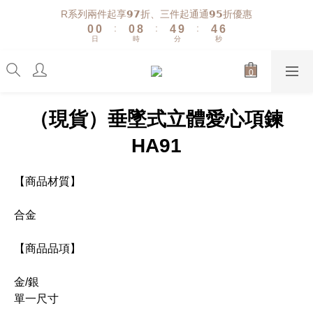
1
1
1
9
5
5
7
R系列兩件起享𝟵𝟳折、三件起通通𝟵𝟱折優惠
:
:
:
0
0
0
8
4
9
4
6
日
時
分
秒
7
3
8
3
5
6
2
7
2
4
5
1
6
1
3
4
0
5
0
2
3
4
1
（現貨）垂墜式立體愛心項鍊
2
3
0
1
2
HA91
0
1
0
【商品材質】
合金
【商品品項】
金/銀
單一尺寸