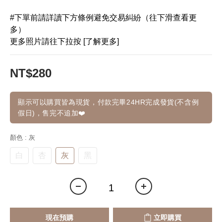
#下單前請詳讀下方條例避免交易糾紛（往下滑查看更
多）
更多照片請往下拉按 [了解更多]
NT$280
顯示可以購買皆為現貨，付款完畢24HR完成發貨(不含例
假日)，售完不追加❤️
顏色
: 灰
白
杏
灰
黑
現在預購
立即購買