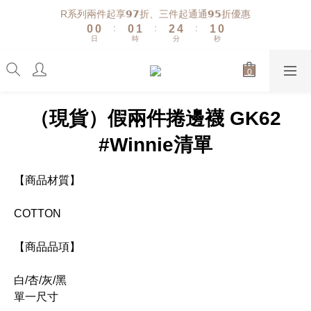
1
1
1
2
3
5
2
1
R系列兩件起享𝟵𝟳折、三件起通通𝟵𝟱折優惠
:
:
:
0
0
0
1
2
4
1
0
日
時
分
秒
0
1
3
0
0
2
1
0
（現貨）假兩件捲邊襪 GK62
#Winnie清單
【商品材質】
COTTON
【商品品項】
白/杏/灰/黑
單一尺寸