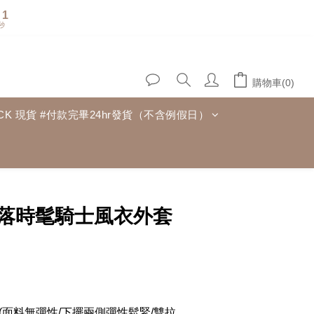
0
秒
購物車(0)
TOCK 現貨 #付款完畢24hr發貨（不含例假日）
立即購買
落時髦騎士風衣外套
WN(面料無彈性/下擺兩側彈性鬆緊/雙拉