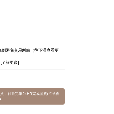
條例避免交易糾紛（往下滑查看更
[了解更多]
貨，付款完畢24HR完成發貨(不含例
️