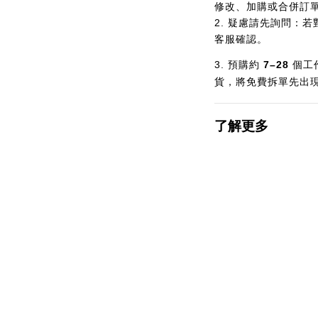
修改、加購或合併訂
2.
疑慮請先詢問：若
客服確認。
3.
預購約
7–28
個
工
貨，將免費拆單先出
了解更多