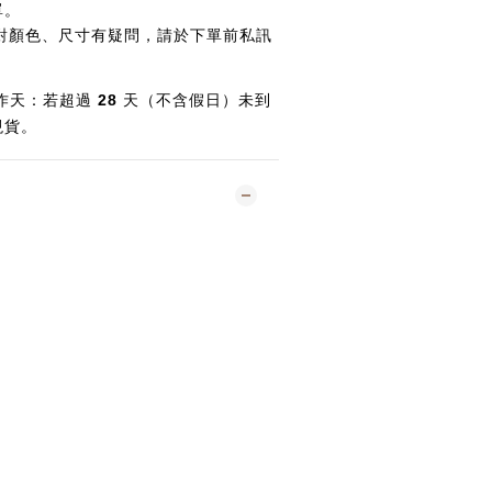
單。
對顏色、尺寸有疑問，請於下單前私訊
作天：若超過
28
天（不含假日）未到
現貨。