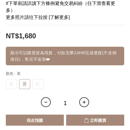
#下單前請詳讀下方條例避免交易糾紛（往下滑查看更
多）
更多照片請往下拉按 [了解更多]
NT$1,680
顯示可以購買皆為現貨，付款完畢24HR完成發貨(不含例
假日)，售完不追加❤️
顏色
: 黃
杏
黃
紅
現在預購
立即購買