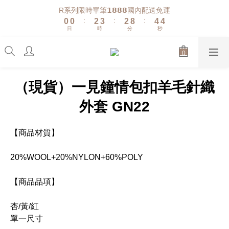
1
1
3
4
3
9
5
5
R系列限時單筆𝟭𝟴𝟴𝟴國內配送免運
:
:
:
0
0
2
3
2
8
4
4
日
時
分
秒
1
2
1
7
3
3
0
1
0
6
2
2
0
5
1
1
4
0
0
3
（現貨）一見鐘情包扣羊毛針織
2
1
外套 GN22
0
【商品材質】
20%WOOL+20%NYLON+60%POLY
【商品品項】
杏/黃/紅
單一尺寸