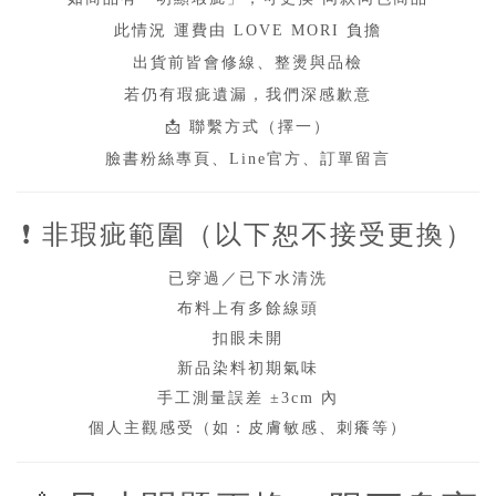
此情況
運費由
LOVE MORI
負擔
出貨前皆會修線、整燙與品檢
若仍有瑕疵遺漏，我們深感歉意
📩
聯繫方式（擇一）
臉書粉絲專頁、
Line
官方、訂單留言
❗
非瑕疵範圍（以下恕不接受更換）
已穿過／已下水清洗
布料上有多餘線頭
扣眼未開
新品染料初期氣味
手工測量誤差
±3cm
內
個人主觀感受（如：皮膚敏感、刺癢等）