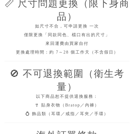
📏
尺寸問題更換（限下身商
品）
如尺寸不合，可申請更換
一次
僅限更換「同款同色、檔口有出的尺寸」
來回運費由買家自付
更換處理時間：約
7
～
28
個工作天（不含假日）
🚫
不可退換範圍（衛生考
量）
以下商品恕不提供退換服務：
👙
貼身衣物（
Bratop
／內褲）
💍
飾品類（耳環／戒指／耳夾／手環）