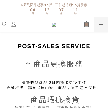
1
1
2
4
1
8
2
2
R系列兩件起享𝟵𝟳折、三件起通通𝟵𝟱折優惠
:
:
:
0
0
1
3
0
7
1
1
日
時
分
秒
0
2
6
0
0
1
5
0
4
3
2
1
POST-SALES SERVICE
0
⭐️
商品更換服務
請於收到商品
2
日內提出更換申請
經審核後，請於
2
日內寄回商品，逾期恕不受理。
商品瑕疵換貨
如商品有「明顯瑕疵」，可更換
同款同色商品