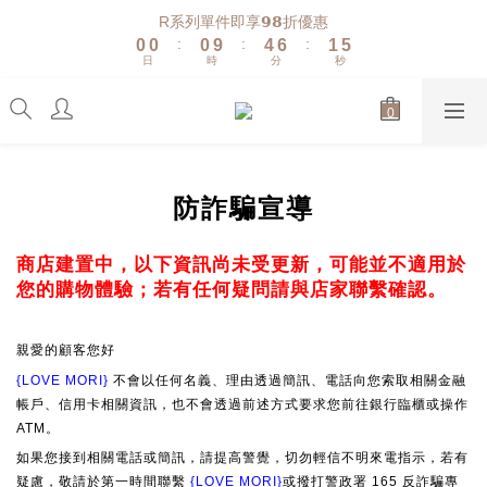
1
1
1
5
7
2
6
R系列單件即享𝟵𝟴折優惠
:
:
:
0
0
0
9
4
6
1
5
日
時
分
秒
8
3
5
0
4
7
2
4
3
6
1
3
2
5
0
2
1
4
1
0
3
0
防詐騙宣導
2
1
0
商店建置中，以下資訊尚未受更新，可能並不適用於
您的購物體驗；若有任何疑問請與店家聯繫確認。
親愛的顧客您好
{LOVE MORI}
不會以任何名義、理由透過簡訊、電話向您索取相關金融
帳戶、信用卡相關資訊，也不會透過前述方式要求您前往銀行臨櫃或操作
ATM。
如果您接到相關電話或簡訊，請提高警覺，切勿輕信不明來電指示，若有
疑慮，敬請於第一時間聯繫
{LOVE MORI}
或撥打警政署 165 反詐騙專