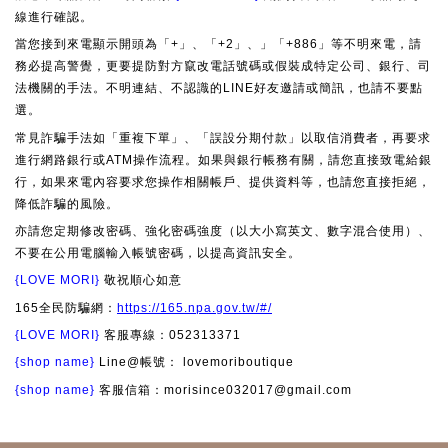
線進行確認。
當您接到來電顯示開頭為「+」、「+2」、」「+886」等不明來電，請
務必提高警覺，更要提防對方竄改電話號碼或假裝成特定公司、銀行、司
法機關的手法。不明連結、不認識的LINE好友邀請或簡訊，也請不要點
選。
常見詐騙手法如「重複下單」、「誤設分期付款」以取信消費者，再要求
進行網路銀行或ATM操作流程。如果與銀行帳務有關，請您直接致電給銀
行，如果來電內容要求您操作相關帳戶、提供資料等，也請您直接拒絕，
降低詐騙的風險。
亦請您定期修改密碼、強化密碼強度（以大小寫英文、數字混合使用）、
不要在公用電腦輸入帳號密碼，以提高資訊安全。
{LOVE MORI}
敬祝順心如意
165全民防騙網：
https://165.npa.gov.tw/#/
{LOVE MORI}
客服專線：052313371
{shop name}
Line@帳號： lovemoriboutique
{shop name}
客服信箱：morisince032017@gmail.com