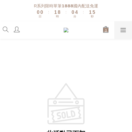
1
1
2
9
1
5
2
6
R系列限時單筆𝟭𝟴𝟴𝟴國內配送免運
:
:
:
0
0
1
8
0
4
1
5
日
時
分
秒
0
7
3
0
4
6
2
3
5
1
2
4
0
1
3
0
2
1
0