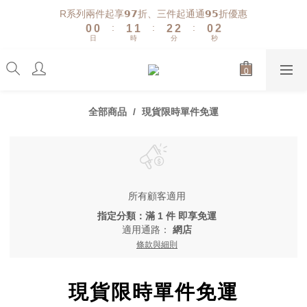
1
1
2
2
3
3
1
2
R系列兩件起享𝟵𝟳折、三件起通通𝟵𝟱折優惠
:
:
:
0
0
1
1
2
2
0
1
日
時
分
秒
0
0
1
1
0
0
0
全部商品
現貨限時單件免運
所有顧客適用
指定分類：滿 1 件 即享免運
適用通路：
網店
條款與細則
現貨限時單件免運