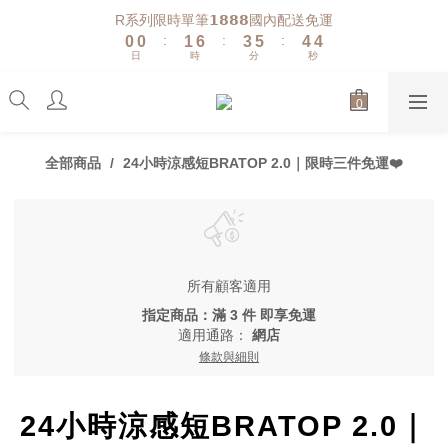
5
1
1
2
7
4
6
5
R系列限時單筆𝟭𝟴𝟴𝟴國內配送免運
4
:
:
:
0
0
1
6
3
5
4
日
時
分
秒
3
0
5
2
4
3
2
4
1
3
2
1
3
0
2
1
0
2
1
0
1
0
全部商品
24小時涼感短BRATOP 2.0｜限時三件免運❤️
0
所有顧客適用
指定商品：滿 3 件 即享免運
適用通路：
網店
條款與細則
24小時涼感短BRATOP 2.0｜