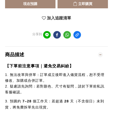
現在預購
立即購買
加入追蹤清單
分享到
商品描述
【下單前注意事項｜避免交易糾紛】
1.
無法改單與併單：訂單成立後即進入備貨流程，恕不受理
修改、加購或合併訂單。
2.
疑慮請先詢問：若對顏色、尺寸有疑問，請於下單前私訊
客服確認。
3.
預購約
7–28
個
工作天：若超過
28
天（不含假日）未到
貨，將免費拆單先出現貨。