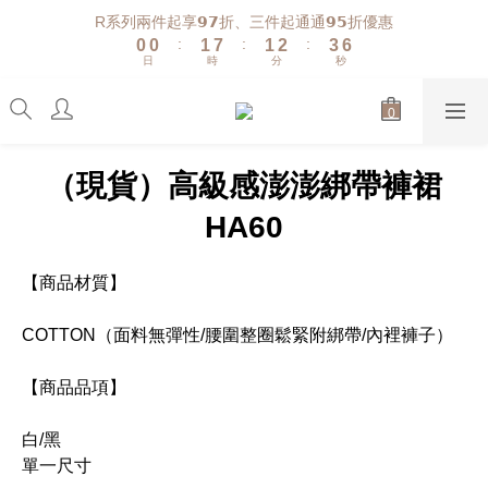
1
1
2
8
2
3
4
R系列兩件起享𝟵𝟳折、三件起通通𝟵𝟱折優惠
6
:
:
:
0
0
1
7
1
2
3
5
日
時
分
秒
0
6
0
1
2
4
5
0
1
3
4
0
2
3
1
2
0
（現貨）高級感澎澎綁帶褲裙
1
0
HA60
【商品材質】
COTTON（面料無彈性/腰圍整圈鬆緊附綁帶/內裡褲子）
【商品品項】
白/黑
單一尺寸