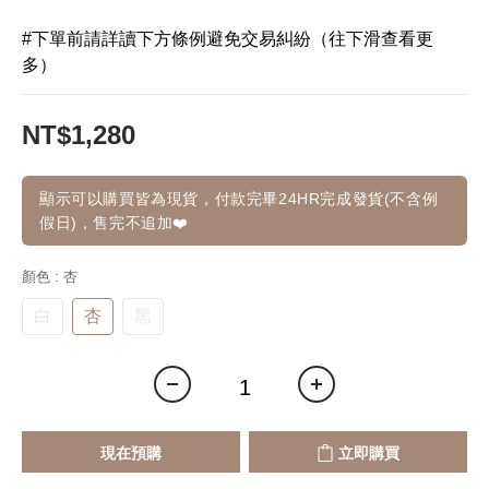
#下單前請詳讀下方條例避免交易糾紛（往下滑查看更
多）
NT$1,280
顯示可以購買皆為現貨，付款完畢24HR完成發貨(不含例
假日)，售完不追加❤️
顏色
: 杏
白
杏
黑
現在預購
立即購買