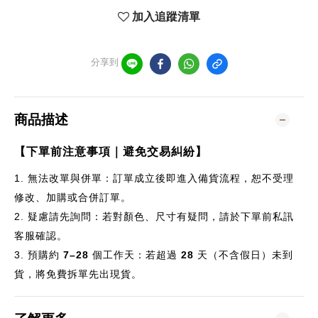
加入追蹤清單
分享到
商品描述
【下單前注意事項｜避免交易糾紛】
1.
無法改單與併單：訂單成立後即進入備貨流程，恕不受理
修改、加購或合併訂單。
2.
疑慮請先詢問：若對顏色、尺寸有疑問，請於下單前私訊
客服確認。
3.
預購約
7–28
個
工作天：若超過
28
天（不含假日）未到
貨，將免費拆單先出現貨。