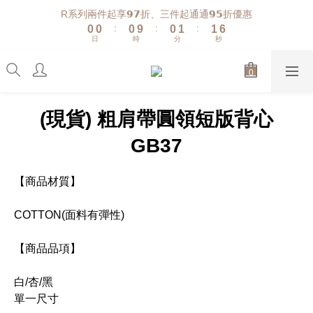
1
1
1
1
2
2
7
R系列兩件起享𝟵𝟳折、三件起通通𝟵𝟱折優惠
:
:
:
0
0
0
9
0
1
1
6
日
時
分
秒
8
0
0
5
7
4
6
3
5
2
4
1
(現貨) 粗肩帶圓領短版背心
3
0
2
GB37
1
0
【商品材質】
COTTON(面料有彈性)
【商品品項】
白/杏/黑
單一尺寸