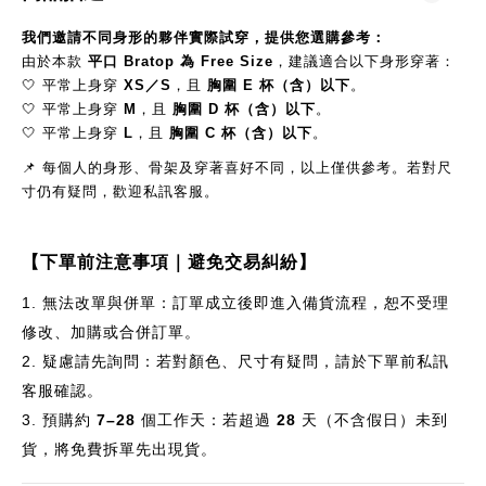
我們邀請不同身形的夥伴實際試穿，提供您選購參考：
由於本款
平口 Bratop 為 Free Size
，建議適合以下身形穿著：
🤍 平常上身穿
XS／S
，且
胸圍 E 杯（含）以下
。
🤍 平常上身穿
M
，且
胸圍 D 杯（含）以下
。
🤍 平常上身穿
L
，且
胸圍 C 杯（含）以下
。
📌 每個人的身形、骨架及穿著喜好不同，以上僅供參考。若對尺
寸仍有疑問，歡迎私訊客服。
【下單前注意事項｜避免交易糾紛】
1.
無法改單與併單：訂單成立後即進入備貨流程，恕不受理
修改、加購或合併訂單。
2.
疑慮請先詢問：若對顏色、尺寸有疑問，請於下單前私訊
客服確認。
3.
預購約
7–28
個
工作天：若超過
28
天（不含假日）未到
貨，將免費拆單先出現貨。