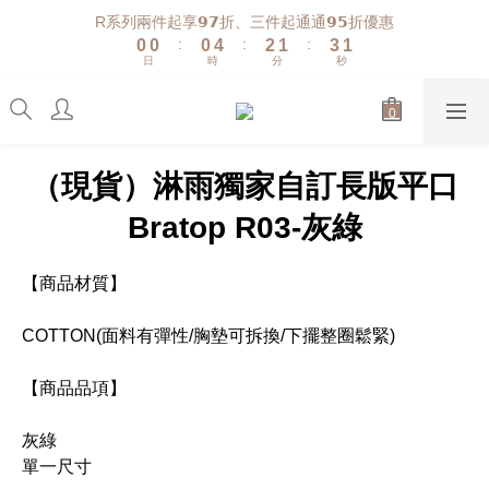
2
1
1
1
5
3
2
4
R系列兩件起享𝟵𝟳折、三件起通通𝟵𝟱折優惠
1
:
:
:
0
0
0
4
2
1
3
0
日
時
分
秒
3
1
0
2
2
0
1
1
0
0
（現貨）淋雨獨家自訂長版平口
Bratop R03-灰綠
【商品材質】
COTTON(面料有彈性/胸墊可拆換/下擺整圈鬆緊)
【商品品項】
灰綠
單一尺寸