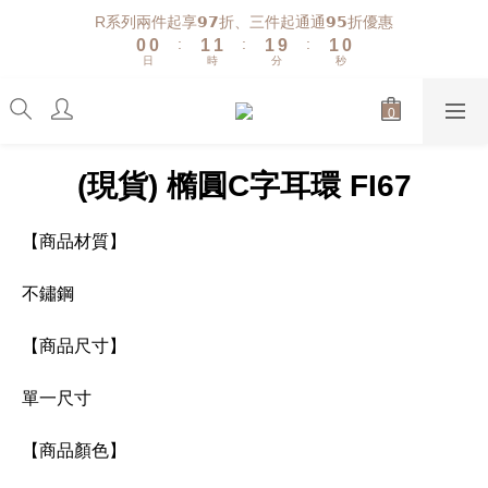
1
1
2
2
2
1
R系列兩件起享𝟵𝟳折、三件起通通𝟵𝟱折優惠
9
:
:
:
0
0
1
1
1
9
0
日
時
分
秒
8
0
0
0
8
7
7
6
6
5
5
4
4
(現貨) 橢圓C字耳環 FI67
3
3
2
2
1
1
【商品材質】
0
0
不鏽鋼
【商品尺寸】
單一尺寸
【商品顏色】