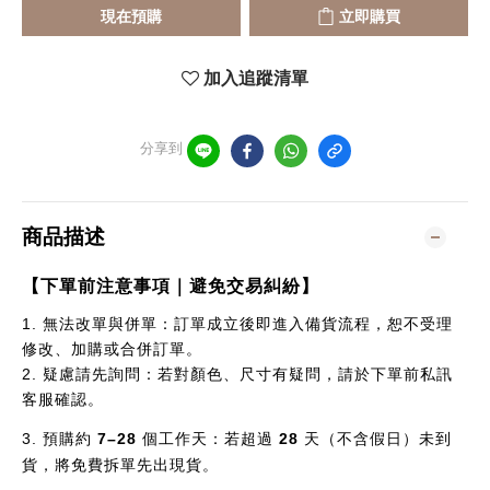
現在預購
立即購買
加入追蹤清單
分享到
商品描述
【下單前注意事項｜避免交易糾紛】
1.
無法改單與併單：訂單成立後即進入備貨流程，恕不受理
修改、加購或合併訂單。
2.
疑慮請先詢問：若對顏色、尺寸有疑問，請於下單前私訊
客服確認。
3.
預購約
7–28
個
工作天：若超過
28
天（不含假日）未到
貨，將免費拆單先出現貨。