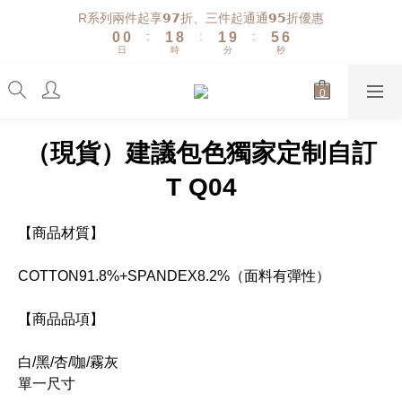
1
1
2
9
2
6
7
R系列兩件起享𝟵𝟳折、三件起通通𝟵𝟱折優惠
:
:
:
0
0
1
8
1
9
5
6
日
時
分
秒
0
7
0
8
4
5
6
7
3
4
5
6
2
3
4
5
1
2
3
4
0
1
（現貨）建議包色獨家定制自訂
2
3
0
1
2
T Q04
0
1
0
【商品材質】
COTTON91.8%+SPANDEX8.2%（面料有彈性）
【商品品項】
白/黑/杏/咖/霧灰
單一尺寸