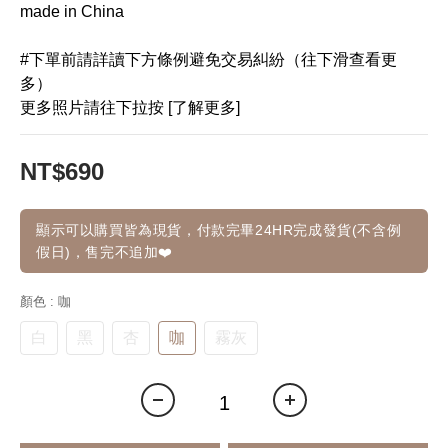
made in China
#下單前請詳讀下方條例避免交易糾紛（往下滑查看更
多）
更多照片請往下拉按 [了解更多]
NT$690
顯示可以購買皆為現貨，付款完畢24HR完成發貨(不含例
假日)，售完不追加❤️
顏色
: 咖
白
黑
杏
咖
霧灰