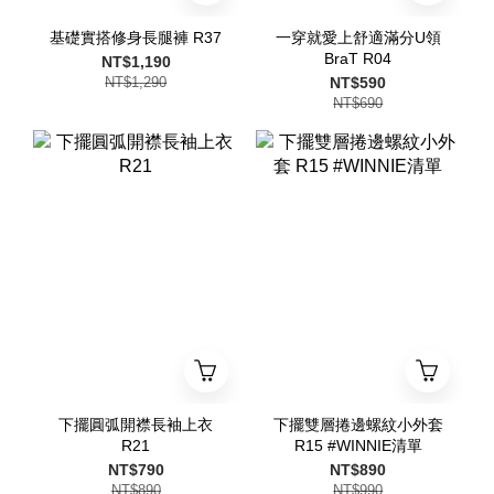
基礎實搭修身長腿褲 R37
一穿就愛上舒適滿分U領
BraT R04
NT$1,190
NT$1,290
NT$590
NT$690
下擺圓弧開襟長袖上衣
下擺雙層捲邊螺紋小外套
R21
R15 #WINNIE清單
NT$790
NT$890
NT$890
NT$990