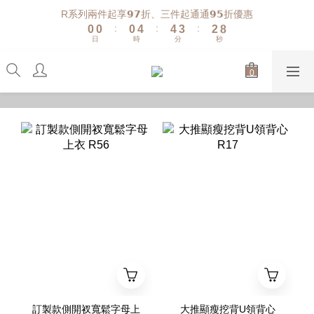
1
1
1
5
5
4
3
9
R系列兩件起享𝟵𝟳折、三件起通通𝟵𝟱折優惠
:
:
:
0
0
0
4
4
3
2
8
日
時
分
秒
3
3
2
1
7
2
2
1
0
6
1
1
0
5
0
0
4
3
2
1
0
訂製款側開衩寬鬆字母上
大推顯瘦挖背U領背心