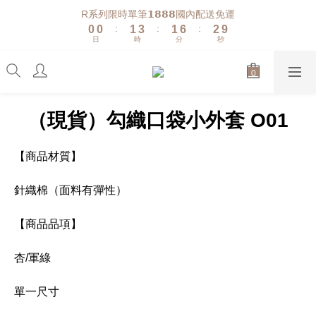
1
1
2
4
2
7
3
R系列限時單筆𝟭𝟴𝟴𝟴國內配送免運
:
:
:
0
0
1
3
1
6
2
9
日
時
分
秒
0
2
0
5
1
8
1
4
0
7
0
3
6
2
5
1
4
（現貨）勾織口袋小外套 O01
0
3
2
1
【商品材質】
0
針織棉（面料有彈性）
【商品品項】
杏/軍綠
單一尺寸