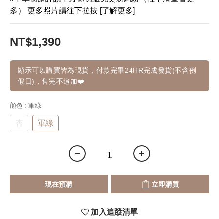
多） 更多照片請往下拉按 [了解更多]
NT$1,390
顯示可以購買皆為現貨，付款完畢24HR完成發貨(不含例
假日)，售完不追加❤️
顏色
: 軍綠
杏
軍綠
現在預購
立即購買
加入追蹤清單