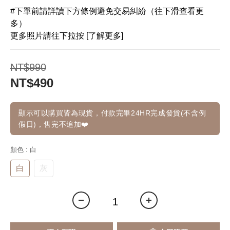
#下單前請詳讀下方條例避免交易糾紛（往下滑查看更
多）
更多照片請往下拉按 [了解更多]
NT$990
NT$490
顯示可以購買皆為現貨，付款完畢24HR完成發貨(不含例
假日)，售完不追加❤️
顏色
: 白
白
灰