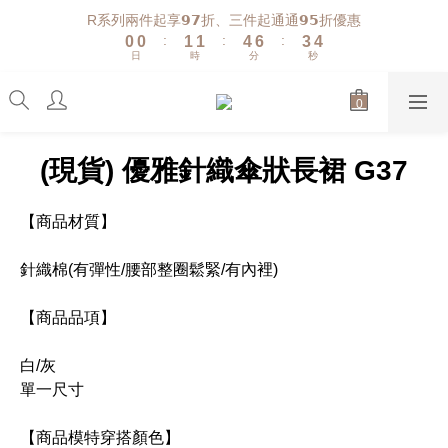
1
1
2
2
5
7
4
5
R系列兩件起享𝟵𝟳折、三件起通通𝟵𝟱折優惠
:
:
:
0
0
1
1
4
6
3
4
日
時
分
秒
0
0
3
5
2
3
2
4
1
2
1
3
0
1
0
2
0
1
(現貨) 優雅針織傘狀長裙 G37
0
【商品材質】
針織棉(有彈性/腰部整圈鬆緊/有內裡)
【商品品項】
白/灰
單一尺寸
【商品模特穿搭顏色】