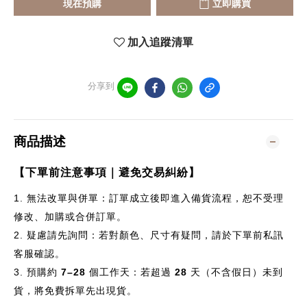
現在預購
立即購買
加入追蹤清單
分享到
商品描述
【下單前注意事項｜避免交易糾紛】
1.
無法改單與併單：訂單成立後即進入備貨流程，恕不受理
修改、加購或合併訂單。
2.
疑慮請先詢問：若對顏色、尺寸有疑問，請於下單前私訊
客服確認。
3.
預購約
7–28
個
工作天：若超過
28
天（不含假日）未到
貨，將免費拆單先出現貨。