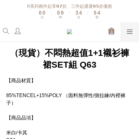
1
1
1
4
5
6
5
R系列兩件起享𝟵𝟳折、三件起通通𝟵𝟱折優惠
:
:
:
0
0
0
9
3
4
5
4
日
時
分
秒
8
2
3
4
3
7
1
2
3
2
6
0
1
2
1
5
0
1
0
4
0
（現貨）不悶熱超值1+1襯衫褲
3
2
裙SET組 Q63
1
0
【商品材質】
85%TENCEL+15%POLY （面料無彈性/側拉鍊/內裡褲
子）
【商品品項】
米白/卡其