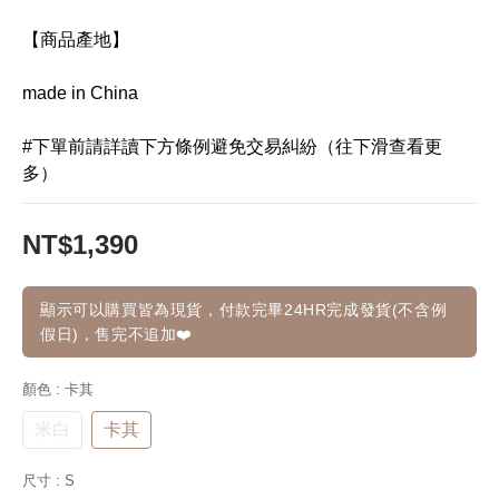
【商品產地】
made in China
#下單前請詳讀下方條例避免交易糾紛（往下滑查看更
多）
NT$1,390
顯示可以購買皆為現貨，付款完畢24HR完成發貨(不含例
假日)，售完不追加❤️
顏色
: 卡其
米白
卡其
尺寸
: S