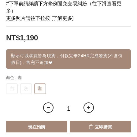
#下單前請詳讀下方條例避免交易糾紛（往下滑查看更
多）
更多照片請往下拉按 [了解更多]
NT$1,190
顯示可以購買皆為現貨，付款完畢24HR完成發貨(不含例
假日)，售完不追加❤️
顏色
: 咖
白
灰
咖
現在預購
立即購買