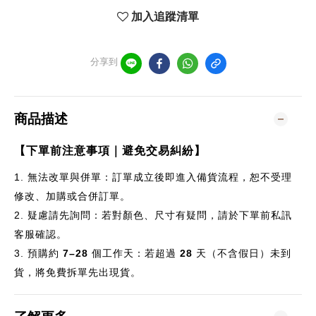
加入追蹤清單
分享到
商品描述
【下單前注意事項｜避免交易糾紛】
1.
無法改單與併單：訂單成立後即進入備貨流程，恕不受理
修改、加購或合併訂單。
2.
疑慮請先詢問：若對顏色、尺寸有疑問，請於下單前私訊
客服確認。
3.
預購約
7–28
個
工作天：若超過
28
天（不含假日）未到
貨，將免費拆單先出現貨。