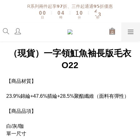
1
1
1
5
2
1
2
R系列兩件起享𝟵𝟳折、三件起通通𝟵𝟱折優惠
:
:
:
0
0
0
4
1
0
1
9
日
時
分
秒
3
0
0
8
2
7
1
6
0
5
4
（現貨）一字領魟魚袖長版毛衣
3
2
O22
1
0
【商品材質】
23.9%錦綸+47.6%腈綸+28.5%聚酯纖維（面料有彈性）
【商品品項】
白/灰/咖
單一尺寸