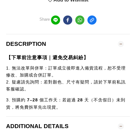
Share
DESCRIPTION
【下單前注意事項｜避免交易糾紛】
1.
無法改單與併單：訂單成立後即進入備貨流程，恕不受理
修改、加購或合併訂單。
2.
疑慮請先詢問：若對顏色、尺寸有疑問，請於下單前私訊
客服確認。
3.
預購約
7–28
個
工作天：若超過
28
天（不含假日）未到
貨，將免費拆單先出現貨。
ADDITIONAL DETAILS