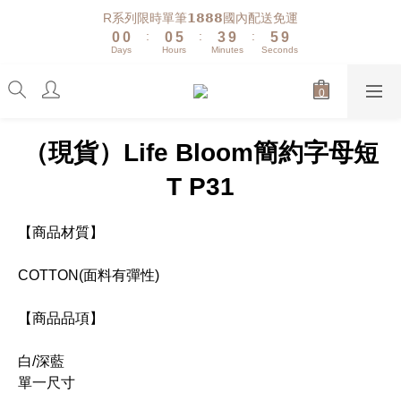
1
1
1
6
4
6
R系列限時單筆𝟭𝟴𝟴𝟴國內配送免運
:
:
:
0
0
0
5
3
9
5
9
Days
Hours
Minutes
Seconds
4
2
8
4
8
3
1
7
3
7
2
0
6
2
6
1
5
1
5
0
4
0
4
（現貨）Life Bloom簡約字母短
3
3
2
2
T P31
1
1
0
0
【商品材質】
COTTON(面料有彈性)
【商品品項】
白/深藍
單一尺寸