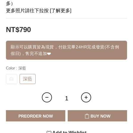
多）
更多照片請往下拉按 [了解更多]
NT$790
顯示可以購買皆為現貨，付款完畢24HR完成發貨(不含例
假日)，售完不追加❤️
Color
: 深藍
白
深藍
PREORDER NOW
BUY NOW
Add to Wishlist