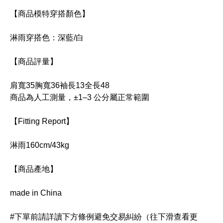
【商品模特穿搭顏色】
淋雨穿搭色：深藍/白
【商品評量】
肩寬35胸寬36袖長13全長48
商品為人工測量，±1–3 公分屬正常範圍
【Fitting Report】
淋雨160cm/43kg
【商品產地】
made in China
#下單前請詳讀下方條例避免交易糾紛（往下滑查看更