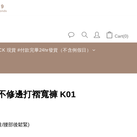
8
onds
7
6
5
4
Cart(0)
3
2
TOCK 現貨 #付款完畢24hr發貨（不含例假日）
1
0
BUY NOW
頭不修邊打褶寬褲 K01
性/腰部後鬆緊)