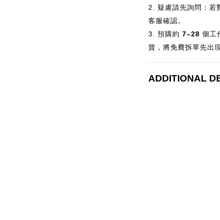
2.
疑慮請先詢問：若
客服確認。
3.
預購約
7–28
個
工
貨，將免費拆單先出
ADDITIONAL D