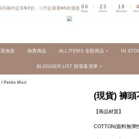
:
:
:
0
0
2
3
1
9
4
系列兩件起享𝟵𝟳折、三件起通通𝟵𝟱折優惠
Days
Hours
Minutes
Sec
1
2
0
8
3
0
1
7
2
0
6
1
5
0
4
3
法退換貨
熱賣商品
ALL ITEMS 全部商品
IN S
2
1
BLOGGER LIST 部落客清單
0
/
Petite Mori
(現貨) 褲
【商品材質】
COTTON(面料無彈