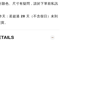
對顏色、尺寸有疑問，請於下單前私訊
作天：若超過
28
天（不含假日）未到
現貨。
ETAILS