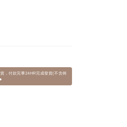
貨，付款完畢24HR完成發貨(不含例
️