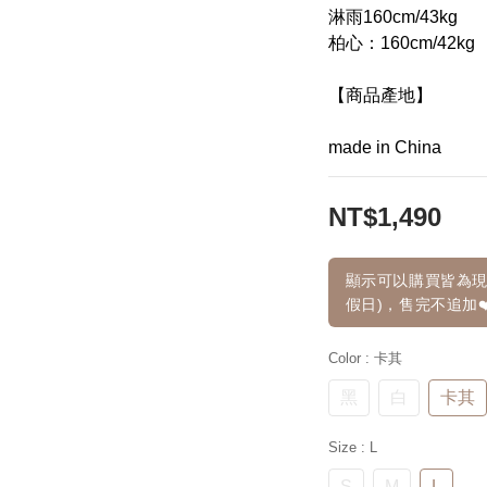
淋雨160cm/43kg
柏心：160cm/42kg
【商品產地】
made in China
NT$1,490
顯示可以購買皆為現
假日)，售完不追加❤
Color
: 卡其
黑
白
卡其
Size
: L
S
M
L