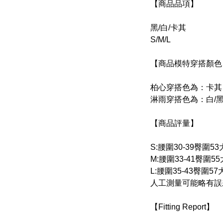
【商品品項】
黑/白/卡其
S/M/L
【商品模特穿搭顏色
柏心穿搭色為：卡其
淋雨穿搭色為：白/
【商品評量】
S:腰圍30-39臀圍5
M:腰圍33-41臀圍55
L:腰圍35-43臀圍5
人工測量可能略有誤差
【Fitting Report】