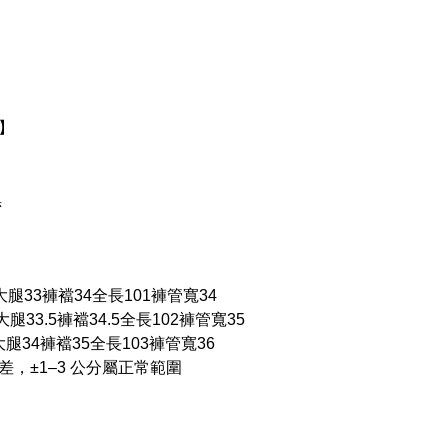
】
黑
3大腿33褲襠34全長101褲管寬34
大腿33.5褲襠34.5全長102褲管寬35
7大腿34褲襠35全長103褲管寬36
，±1–3 公分屬正常範圍