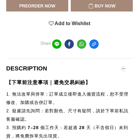
PREORDER NOW
BUY NOW
Add to Wishlist
Share
DESCRIPTION
【下單前注意事項｜避免交易糾紛】
1.
無法改單與併單：訂單成立後即進入備貨流程，恕不受理
修改、加購或合併訂單。
2.
疑慮請先詢問：若對顏色、尺寸有疑問，請於下單前私訊
客服確認。
3.
預購約
7–28
個
工作天：若超過
28
天（不含假日）未到
貨，將免費拆單先出現貨。