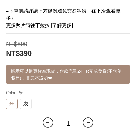
#下單前請詳讀下方條例避免交易糾紛（往下滑查看更
多）
更多照片請往下拉按 [了解更多]
NT$890
NT$390
顯示可以購買皆為現貨，付款完畢24HR完成發貨(不含例
假日)，售完不追加❤️
Color
: 米
米
灰