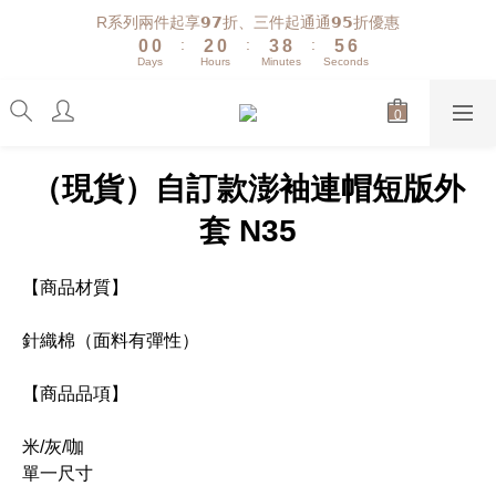
1
1
3
1
4
9
6
7
R系列兩件起享𝟵𝟳折、三件起通通𝟵𝟱折優惠
:
:
:
0
0
2
0
3
8
5
6
Days
Hours
Minutes
Seconds
1
2
7
4
5
0
1
6
3
4
0
5
2
3
4
1
2
3
0
1
（現貨）自訂款澎袖連帽短版外
2
0
1
套 N35
0
【商品材質】
針織棉（面料有彈性）
【商品品項】
米/灰/咖
單一尺寸