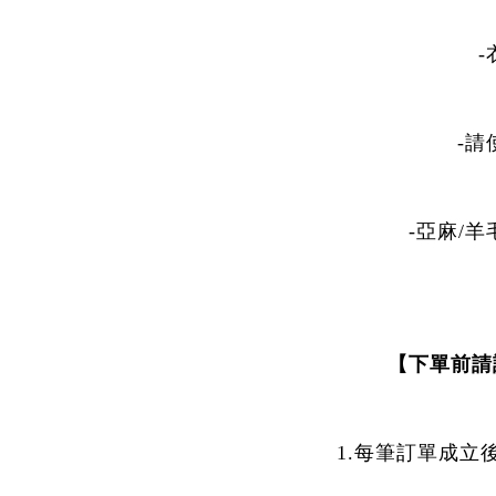
-
-亞麻/
【下單前請
1.每筆訂單成立