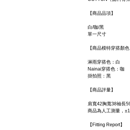
【商品品項】
白/咖/黑
單一尺寸
【商品模特穿搭顏色
淋雨穿搭色：白
Nainai穿搭色：咖
掛拍照：黑
【商品評量】
肩寬42胸寬38袖長5
商品為人工測量，±1
【Fitting Report】