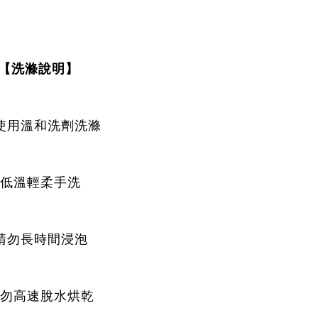
【洗滌說明】
請使用溫和洗劑洗滌
-低溫輕柔手洗
-請勿長時間浸泡
請勿高速脫水烘乾