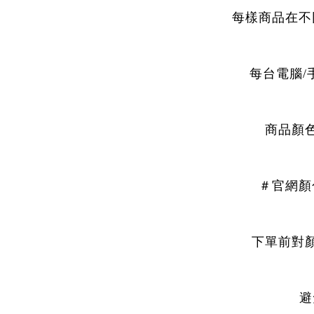
每樣商品在不
每台電腦/
商品顏
＃官網顏
下單前對
避