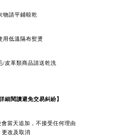
-衣物請平鋪晾乾
請使用低溫隔布熨燙
羊毛/皮革類商品請送乾洗
詳細閱讀避免交易糾紛】
後會當天追加，不接受任何理由
更改及取消