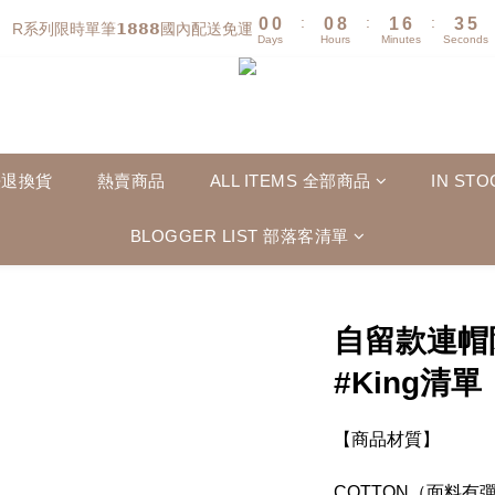
:
:
:
0
0
0
8
1
6
3
4
R系列限時單筆𝟭𝟴𝟴𝟴國內配送免運
Days
Hours
Minutes
Seconds
7
0
5
2
3
6
4
1
2
5
3
0
1
4
2
0
3
1
2
0
法退換貨
熱賣商品
ALL ITEMS 全部商品
IN S
1
0
BLOGGER LIST 部落客清單
自留款連帽防
#King清單
【商品材質】
COTTON（面料有