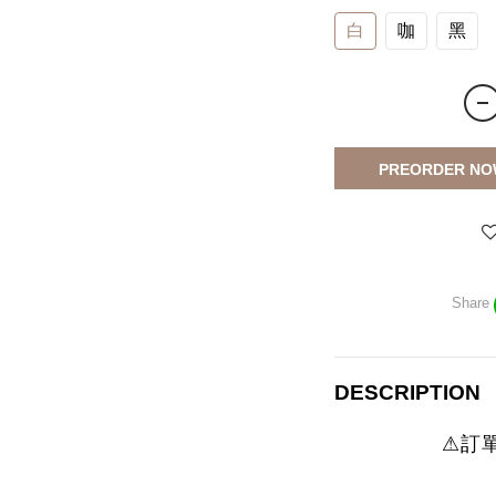
白
咖
黑
PREORDER NO
Share
DESCRIPTION
⚠訂