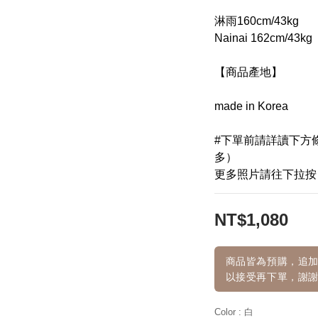
淋雨160cm/43kg
Nainai 162cm/43kg
【商品產地】
made in Korea
#下單前請詳讀下方
多）
更多照片請往下拉按 
NT$1,080
商品皆為預購，追加
以接受再下單，謝謝
Color
: 白