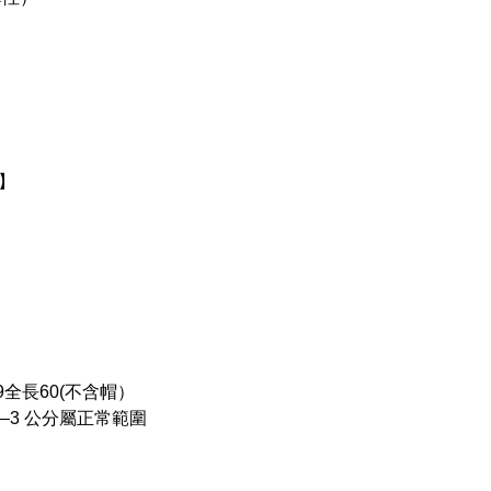
】
9全長60(不含帽）
–3 公分屬正常範圍