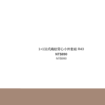
1+1法式織紋背心小外套組 R43
NT$890
NT$990