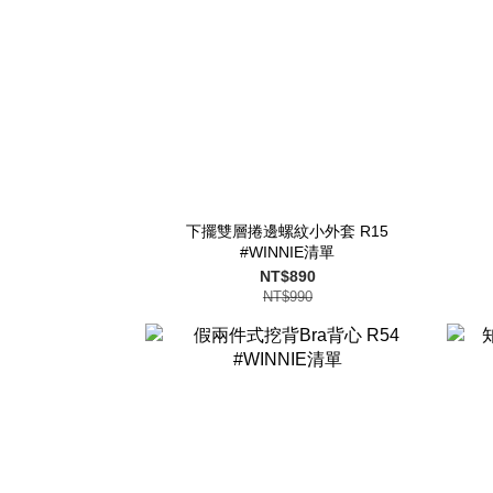
下擺雙層捲邊螺紋小外套 R15
#WINNIE清單
NT$890
NT$990