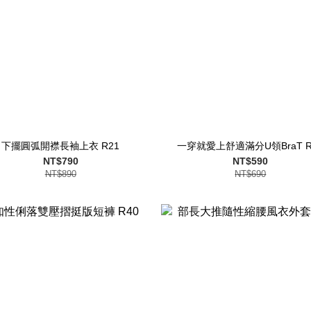
下擺圓弧開襟長袖上衣 R21
一穿就愛上舒適滿分U領BraT R
NT$790
NT$590
NT$890
NT$690