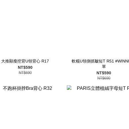
大推顯瘦挖背U領背心 R17
軟糯U領側抓皺短T R51 #WINN
單
NT$590
NT$690
NT$590
NT$690