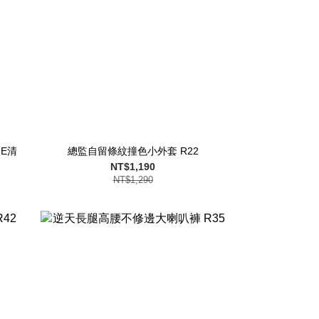
IE清
總監自留條紋撞色小外套 R22
NT$1,190
NT$1,290