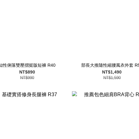
知性俐落雙壓摺挺版短褲 R40
部長大推隨性縮腰風衣外套 R5
NT$890
NT$1,490
NT$990
NT$1,590