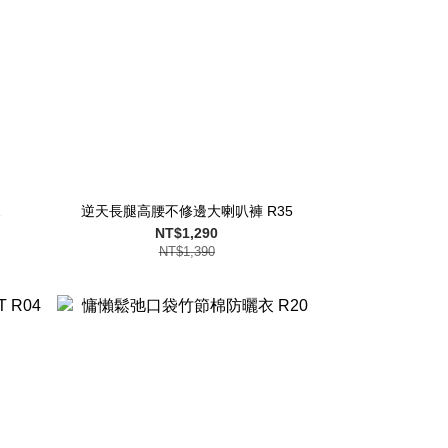
2
逆天長腿高腰不修邊大喇叭褲 R35
NT$1,290
NT$1,390