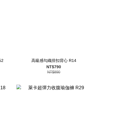
2
高級感勾織排扣背心 R14
NT$790
NT$890