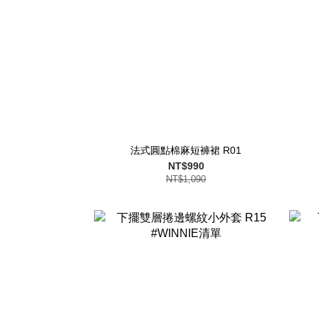
法式圓點棉麻短褲裙 R01
NT$990
NT$1,090