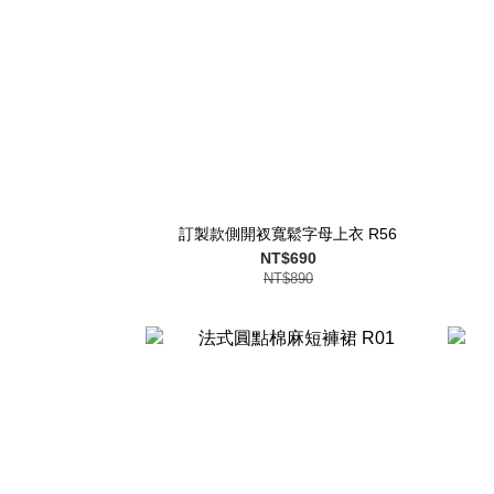
訂製款側開衩寬鬆字母上衣 R56
NT$690
NT$890