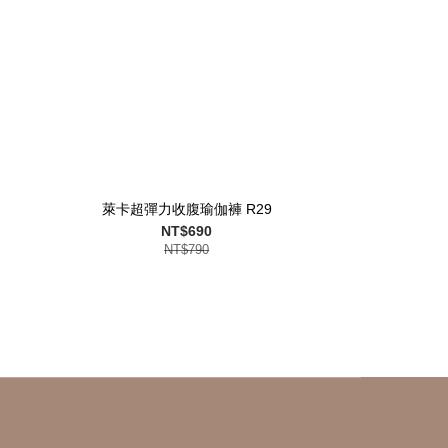
萊卡超彈力收腹瑜伽褲 R29
NT$690
NT$790