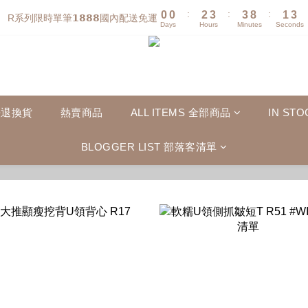
:
:
:
0
0
2
3
3
8
1
3
R系列限時單筆𝟭𝟴𝟴𝟴國內配送免運
Days
Hours
Minutes
Seconds
1
2
2
7
0
2
0
1
1
6
1
0
0
5
0
4
3
2
法退換貨
熱賣商品
ALL ITEMS 全部商品
IN S
1
0
BLOGGER LIST 部落客清單