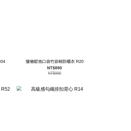
04
慵懶鬆弛口袋竹節棉防曬衣 R20
NT$890
NT$990