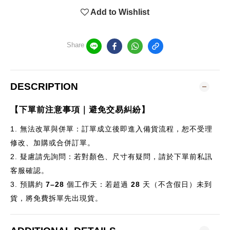
Add to Wishlist
Share
DESCRIPTION
【下單前注意事項｜避免交易糾紛】
1.
無法改單與併單：訂單成立後即進入備貨流程，恕不受理
修改、加購或合併訂單。
2.
疑慮請先詢問：若對顏色、尺寸有疑問，請於下單前私訊
客服確認。
3.
預購約
7–28
個
工作天：若超過
28
天（不含假日）未到
貨，將免費拆單先出現貨。