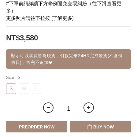
#下單前請詳讀下方條例避免交易糾紛（往下滑查看更
多）
更多照片請往下拉按 [了解更多]
NT$3,580
顯示可以購買皆為現貨，付款完畢24HR完成發貨(不含例
假日)，售完不追加❤️
Size
: S
S
M
L
PREORDER NOW
BUY NOW