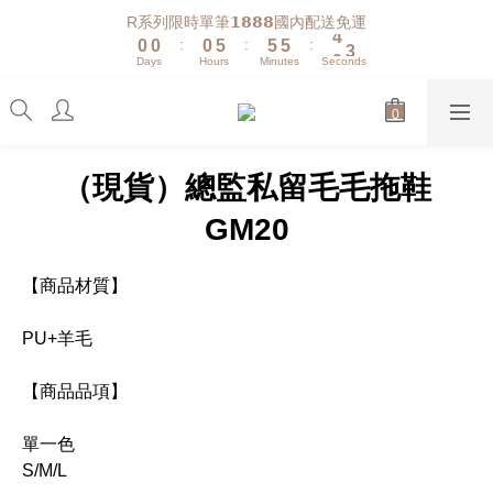
1
1
1
6
6
6
4
R系列限時單筆𝟭𝟴𝟴𝟴國內配送免運
:
:
:
0
0
0
5
5
5
3
9
Days
Hours
Minutes
Seconds
4
4
4
2
8
3
3
3
1
7
2
2
2
0
6
1
1
1
5
0
0
0
4
（現貨）總監私留毛毛拖鞋
3
2
GM20
1
0
【商品材質】
PU+羊毛
【商品品項】
單一色
S/M/L