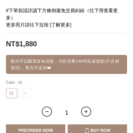
#下單前請詳讀下方條例避免交易糾紛（往下滑查看更
多）
更多照片請往下拉按 [了解更多]
NT$1,880
顯示可以購買皆為現貨，付款完畢24HR完成發貨(不含例
假日)，售完不追加❤️
Color
: 白
白
咖
PREORDER NOW
BUY NOW