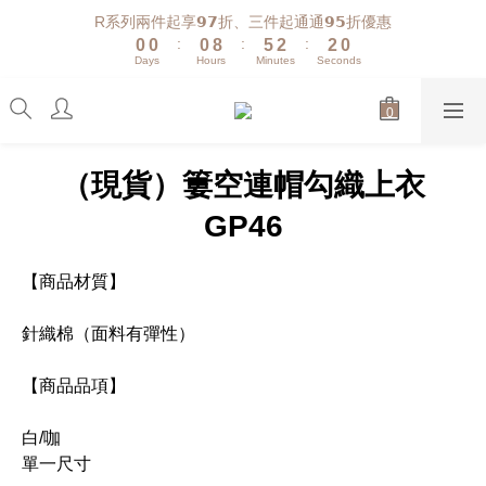
1
1
1
9
6
3
3
1
R系列兩件起享𝟵𝟳折、三件起通通𝟵𝟱折優惠
:
:
:
0
0
0
8
5
2
2
0
Days
Hours
Minutes
Seconds
7
4
1
1
6
3
0
0
5
2
4
1
3
0
（現貨）簍空連帽勾織上衣
2
1
GP46
0
【商品材質】
針織棉（面料有彈性）
【商品品項】
白/咖
單一尺寸