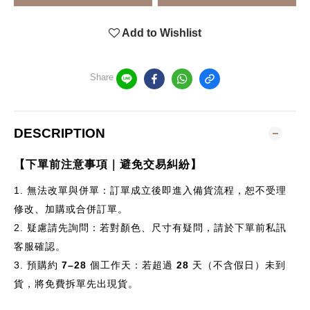
Add to Wishlist
Share
DESCRIPTION
【下單前注意事項｜避免交易糾紛】
1.
無法改單與併單：訂單成立後即進入備貨流程，恕不受理
修改、加購或合併訂單。
2.
疑慮請先詢問：若對顏色、尺寸有疑問，請於下單前私訊
客服確認。
3.
預購約
7–28
個
工作天：若超過
28
天（不含假日）未到
貨，將免費拆單先出現貨。