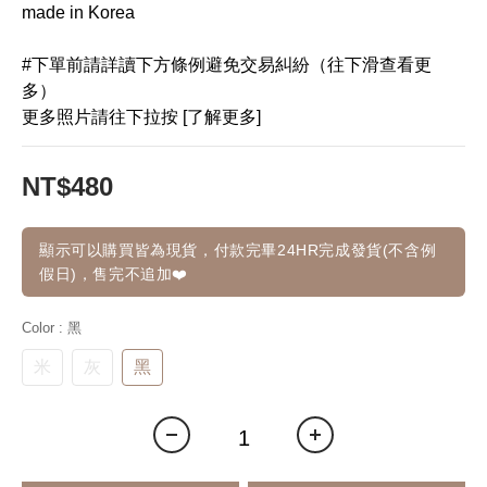
made in Korea
#下單前請詳讀下方條例避免交易糾紛（往下滑查看更
多）
更多照片請往下拉按 [了解更多]
NT$480
顯示可以購買皆為現貨，付款完畢24HR完成發貨(不含例
假日)，售完不追加❤️
Color
: 黑
米
灰
黑