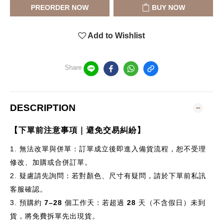
PREORDER NOW
BUY NOW
Add to Wishlist
Share
DESCRIPTION
【下單前注意事項｜避免交易糾紛】
1.
無法改單與併單：訂單成立後即進入備貨流程，恕不受理
修改、加購或合併訂單。
2.
疑慮請先詢問：若對顏色、尺寸有疑問，請於下單前私訊
客服確認。
3.
預購約
7–28
個
工作天：若超過
28
天（不含假日）未到
貨，將免費拆單先出現貨。