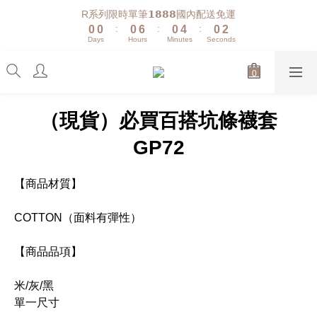
1
1
1
7
1
5
1
3
R系列限時單筆𝟭𝟴𝟴𝟴國內配送免運
:
:
:
0
0
0
6
0
4
0
2
Days
Hours
Minutes
Seconds
5
3
1
4
2
0
3
1
2
0
1
（現貨）必買百搭坑條襪套
0
GP72
【商品材質】
COTTON（面料有彈性）
【商品品項】
米/灰/黑
單一尺寸