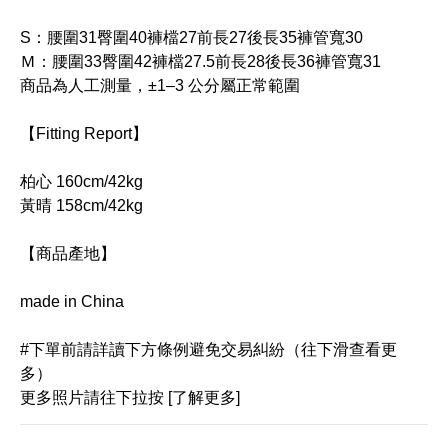
S：腰圍31臀圍40褲檔27前長27後長35褲管寬30
Ｍ：腰圍33臀圍42褲檔27.5前長28後長36褲管寬31
商品為人工測量，±1–3 公分屬正常範圍
【Fitting Report】
柏心 160cm/42kg
黃晴 158cm/42kg
【商品產地】
made in China
#下單前請詳讀下方條例避免交易糾紛（往下滑查看更
多）
更多照片請往下拉按 [了解更多]