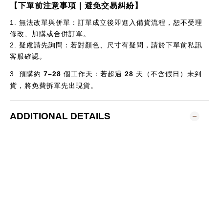
【下單前注意事項｜避免交易糾紛】
1.
無法改單與併單：訂單成立後即進入備貨流程，恕不受理
修改、加購或合併訂單。
2.
疑慮請先詢問：若對顏色、尺寸有疑問，請於下單前私訊
客服確認。
3.
預購約
7–28
個
工作天：若超過
28
天（不含假日）未到
貨，將免費拆單先出現貨。
ADDITIONAL DETAILS