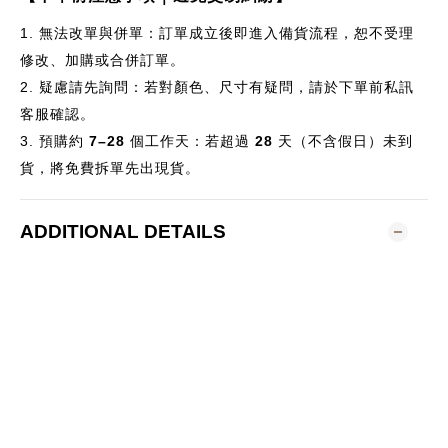
1.
無法改單與併單：訂單成立後即進入備貨流程，恕不受理
修改、加購或合併訂單。
2.
疑慮請先詢問：若對顏色、尺寸有疑問，請於下單前私訊
客服確認。
3.
預購約
7–28
個
工作天：若超過
28
天（不含假日）未到
貨，將免費拆單先出現貨。
ADDITIONAL DETAILS