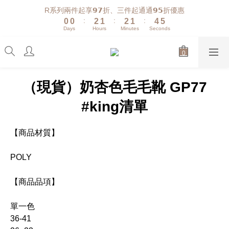
1
1
3
2
3
2
5
6
R系列兩件起享𝟵𝟳折、三件起通通𝟵𝟱折優惠
:
:
:
0
0
2
1
2
1
4
5
Days
Hours
Minutes
Seconds
1
0
1
0
3
4
0
0
2
3
1
2
0
1
0
（現貨）奶杏色毛毛靴 GP77
#king清單
【商品材質】
POLY
【商品品項】
單一色
36-41