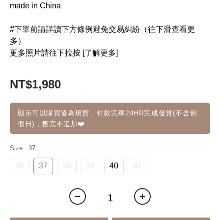
made in China
#下單前請詳讀下方條例避免交易糾紛（往下滑查看更
多）
更多照片請往下拉按 [了解更多]
NT$1,980
顯示可以購買皆為現貨，付款完畢24HR完成發貨(不含例
假日)，售完不追加❤️
Size
: 37
36
37
38
39
40
41