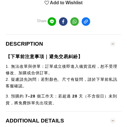
Add to Wishlist
Share
DESCRIPTION
【下單前注意事項｜避免交易糾紛】
1.
無法改單與併單：訂單成立後即進入備貨流程，恕不受理
修改、加購或合併訂單。
2.
疑慮請先詢問：若對顏色、尺寸有疑問，請於下單前私訊
客服確認。
3.
預購約
7–28
個
工作天：若超過
28
天（不含假日）未到
貨，將免費拆單先出現貨。
ADDITIONAL DETAILS