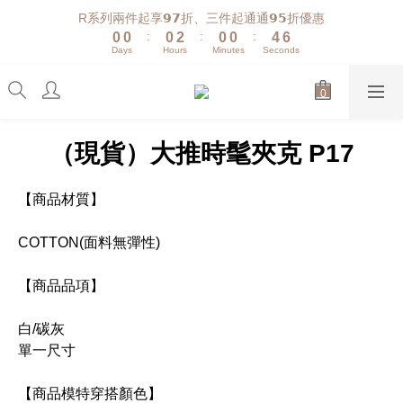
7
1
1
1
3
1
1
5
R系列兩件起享𝟵𝟳折、三件起通通𝟵𝟱折優惠
6
:
:
:
0
0
0
2
0
0
4
5
Days
Hours
Minutes
Seconds
1
3
4
0
2
3
1
2
0
1
（現貨）大推時髦夾克 P17
0
【商品材質】
COTTON(面料無彈性)
【商品品項】
白/碳灰
單一尺寸
【商品模特穿搭顏色】