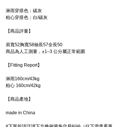
淋雨穿搭色：碳灰
柏心穿搭色：白/碳灰
【商品評量】
肩寬52胸寬58袖長57全長50
商品為人工測量，±1–3 公分屬正常範圍
【Fitting Report】
淋雨160cm/43kg
柏心 160cm/42kg
【商品產地】
made in China
#下單前請詳讀下方條例避免交易糾紛（往下滑查看更