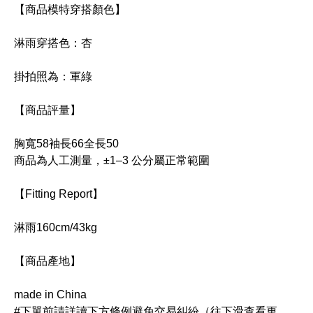
【商品模特穿搭顏色】
淋雨穿搭色：杏
掛拍照為：軍綠
【商品評量】
胸寬58袖長66全長50 
商品為人工測量，±1–3 公分屬正常範圍
【Fitting Report】
淋雨160cm/43kg 
【商品產地】
made in China 
#下單前請詳讀下方條例避免交易糾紛（往下滑查看更