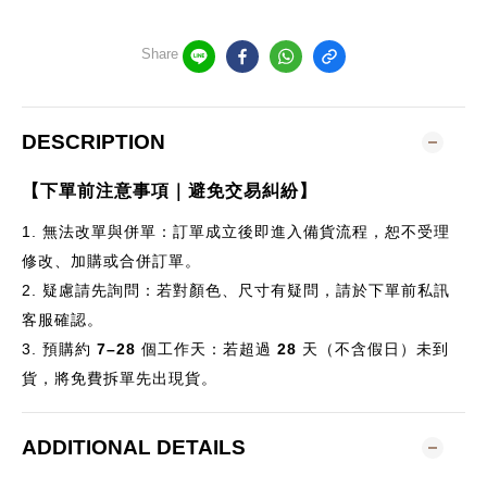
Share
DESCRIPTION
【下單前注意事項｜避免交易糾紛】
1.
無法改單與併單：訂單成立後即進入備貨流程，恕不受理
修改、加購或合併訂單。
2.
疑慮請先詢問：若對顏色、尺寸有疑問，請於下單前私訊
客服確認。
3.
預購約
7–28
個
工作天：若超過
28
天（不含假日）未到
貨，將免費拆單先出現貨。
ADDITIONAL DETAILS