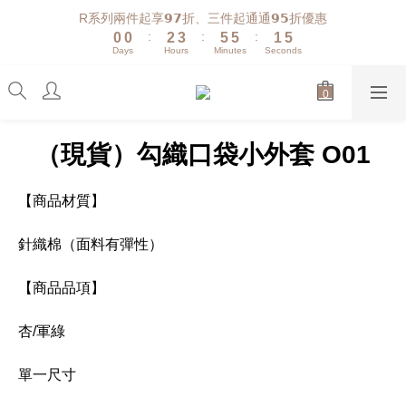
1
1
3
4
6
6
2
6
R系列兩件起享𝟵𝟳折、三件起通通𝟵𝟱折優惠
:
:
:
0
0
2
3
5
5
1
5
Days
Hours
Minutes
Seconds
1
2
4
4
0
4
0
1
3
3
3
0
2
2
2
1
1
1
0
0
0
（現貨）勾織口袋小外套 O01
【商品材質】
針織棉（面料有彈性）
【商品品項】
杏/軍綠
單一尺寸