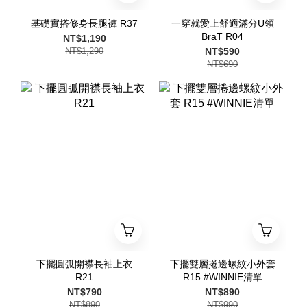
基礎實搭修身長腿褲 R37
一穿就愛上舒適滿分U領
BraT R04
NT$1,190
NT$1,290
NT$590
NT$690
下擺圓弧開襟長袖上衣
下擺雙層捲邊螺紋小外套
R21
R15 #WINNIE清單
NT$790
NT$890
NT$890
NT$990