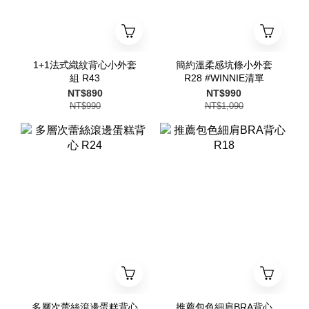
1+1法式織紋背心小外套
簡約溫柔感坑條小外套
組 R43
R28 #WINNIE清單
NT$890
NT$990
NT$990
NT$1,090
多層次蕾絲滾邊蛋糕背心
推薦包色細肩BRA背心