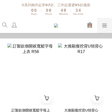
1
1
1
9
5
4
4
R系列兩件起享𝟵𝟳折、三件起通通𝟵𝟱折優惠
:
:
:
0
0
0
8
4
9
3
3
Days
Hours
Minutes
Seconds
7
3
8
2
2
6
2
7
1
1
5
1
6
0
0
4
0
5
3
4
2
3
1
2
0
1
0
訂製款側開衩寬鬆字母上
大推顯瘦挖背U領背心