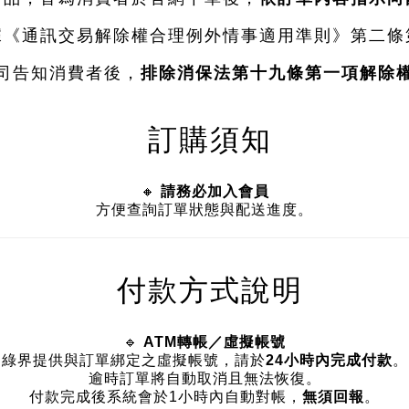
據《通訊交易解除權合理例外情事適用準則》第二條
司告知消費者後，
排除消保法第十九條第一項解除
訂購須知
🔸
請務必加入會員
方便查詢訂單狀態與配送進度。
付款方式說明
🔹
ATM轉帳／虛擬帳號
綠界提供與訂單綁定之虛擬帳號，請於
24小時內完成付款
。
逾時訂單將自動取消且無法恢復。
付款完成後系統會於1小時內自動對帳，
無須回報
。