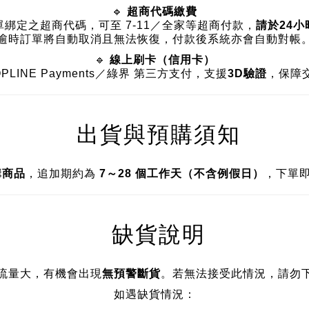
🔹
超商代碼繳費
綁定之超商代碼，可至 7-11／全家等超商付款，
請於24
逾時訂單將自動取消且無法恢復，付款後系統亦會自動對帳
🔹
線上刷卡（信用卡）
OPLINE Payments／綠界 第三方支付，支援
3D驗證
，保障
出貨與預購須知
購商品
，追加期約為
7～28 個工作天（不含例假日）
，下單
缺貨說明
流量大，有機會出現
無預警斷貨
。若無法接受此情況，請勿
如遇缺貨情況：