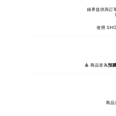
綠界提供與訂單
使用 SH
🔺 商品皆為
預
商品