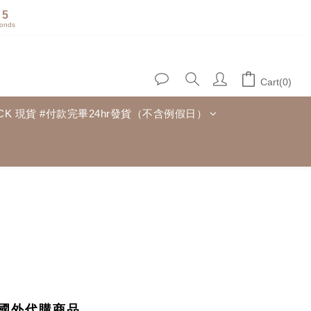
5
onds
4
3
2
1
Cart(0)
0
TOCK 現貨 #付款完畢24hr發貨（不含例假日）
國外代購商品
。