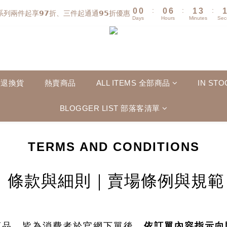
:
:
:
0
0
0
6
1
3
1
系列兩件起享𝟵𝟳折、三件起通通𝟵𝟱折優惠
Days
Hours
Minutes
Sec
5
0
2
0
4
1
3
0
2
1
0
法退換貨
熱賣商品
ALL ITEMS 全部商品
IN S
BLOGGER LIST 部落客清單
TERMS AND CONDITIONS
條款與細則｜賣場條例與規範
商品，皆為消費者於官網下單後，
依訂單內容指示向