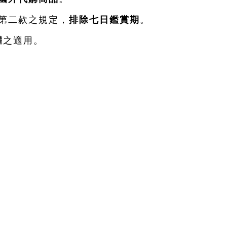
第二款之規定，
排除七日鑑賞期
。
權
之適用。