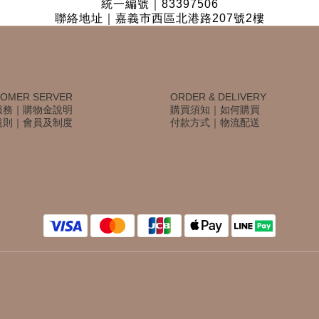
統一編號｜83397506
聯絡地址｜嘉義市西區北港路207號2樓
OMER SERVER
ORDER & DELIVERY
服務
｜
購物金說明
購買須知
｜
如何購買
規則
｜
會員及制度
付款方式
｜
物流配送