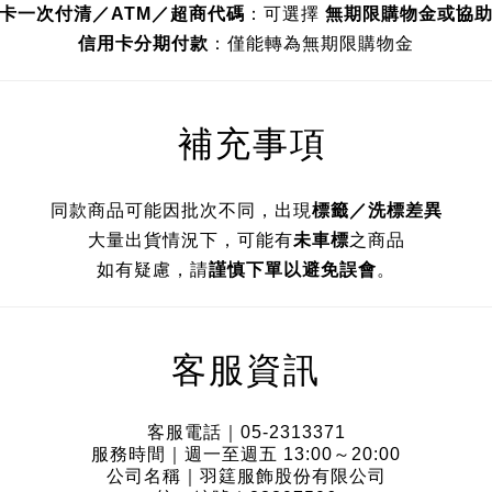
卡一次付清／ATM／超商代碼
：可選擇
無期限購物金或協
信用卡分期付款
：僅能轉為無期限購物金
補充事項
同款商品可能因批次不同，出現
標籤／洗標差異
大量出貨情況下，可能有
未車標
之商品
如有疑慮，請
謹慎下單以避免誤會
。
客服資訊
客服電話｜05-2313371
服務時間｜週一至週五 13:00～20:00
公司名稱｜羽筳服飾股份有限公司